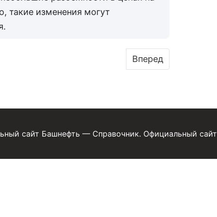
о, такие изменения могут
я.
 Башнефть 100/95/92/ДТ с 6 мая 2025 года
Следующий: Цена б
Вперед
ьный сайт Башнефть — Справочник. Официальный сайт 