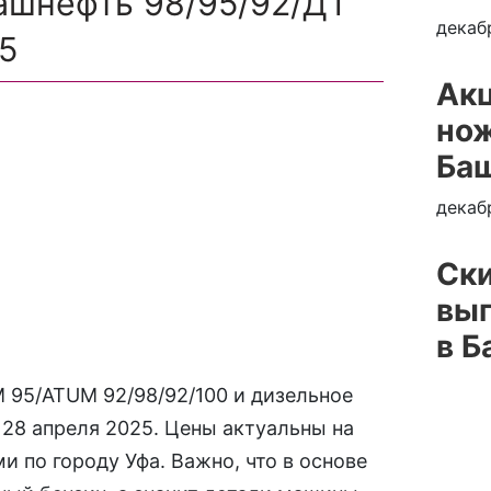
ашнефть 98/95/92/ДТ
декаб
5
Ак
нож
Ба
декаб
Ски
вып
в 
 95/ATUM 92/98/92/100 и дизельное
 28 апреля 2025. Цены актуальны на
и по городу Уфа. Важно, что в основе