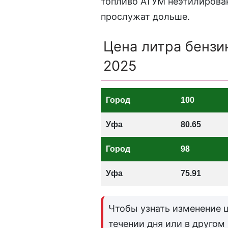
топливо АТУМ неэтилирован
прослужат дольше.
Цена литра бензи
2025
Город
100
Уфа
80.65
Город
98
Уфа
75.91
Чтобы узнать изменение ц
течении дня или в другом