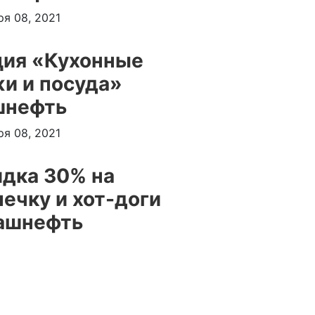
ря 08, 2021
ция «Кухонные
и и посуда»
шнефть
ря 08, 2021
дка 30% на
ечку и хот-доги
Башнефть